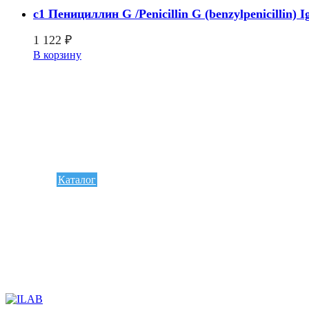
c1 Пенициллин G /Penicillin G (benzylpenicillin)
1 122
₽
В корзину
Каталог