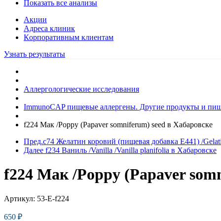
Показать все анализы
Акции
Адреса клиник
Кoрпоративным клиентам
Узнать результаты
Аллергологические исследования
ImmunoCAP пищевые аллергены. Другие продукты и пище
f224 Мак /Poppy (Papaver somniferum) seed в Хабаровске
Пред.
c74 Желатин коровий (пищевая добавка Е441) /Gelat
Далее
f234 Ваниль /Vanilla /Vanilla planifolia в Хабаровске
f224 Мак /Poppy (Papaver somn
Артикул:
53-E-f224
650
₽