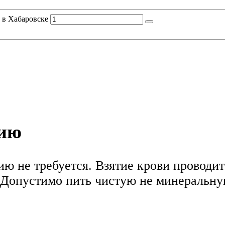
d в Хабаровске
нию
ю не требуется. Взятие крови проводитс
Допустимо пить чистую не минеральную