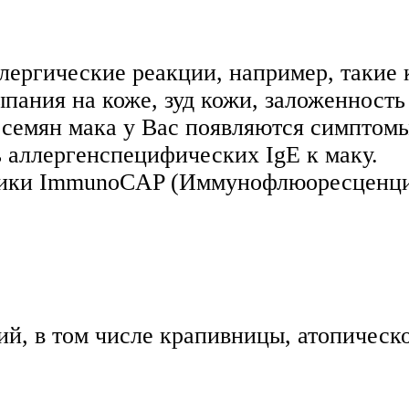
ергические реакции, например, такие как
ыпания на коже, зуд кожи, заложенность
 семян мака у Вас появляются симптомы
ь аллергенспецифических IgE к маку.
дики ImmunoCAP (Иммунофлюоресценция
й, в том числе крапивницы, атопическ