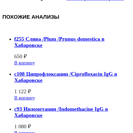
ПОХОЖИЕ АНАЛИЗЫ
f255 Слива /Plum /Prunus domestica в
Хабаровске
650
₽
В корзину
c108 Ципрофлоксацин /Ciprofloxacin IgG в
Хабаровске
1 122
₽
В корзину
c93 Индометацин /Indomethacine IgG в
Хабаровске
1 080
₽
В корзину