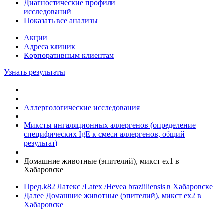
Диагностические профили
исследований
Показать все анализы
Акции
Адреса клиник
Кoрпоративным клиентам
Узнать результаты
Аллергологические исследования
Миксты ингаляционных аллергенов (определение
специфических IgE к смеси аллергенов, общий
результат)
Домашние животные (эпителий), микст ex1 в
Хабаровске
Пред.
k82 Латекс /Latex /Hevea braziiliensis в Хабаровске
Далее
Домашние животные (эпителий), микст ex2 в
Хабаровске